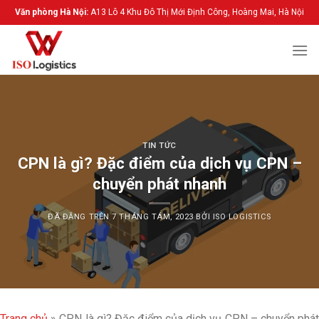
Chuyển
Văn phòng Hà Nội:
A13 Lô 4 Khu Đô Thị Mới Định Công, Hoàng Mai, Hà Nội
đến
nội
dung
TIN TỨC
CPN là gì? Đặc điểm của dịch vụ CPN –
chuyển phát nhanh
ĐÃ ĐĂNG TRÊN
7 THÁNG TÁM, 2023
BỞI
ISO LOGISTICS
Trang chủ
»
CPN là gì? Đặc điểm của dịch vụ CPN – chuyển phá