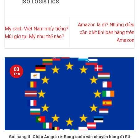
ISO LOGISTICS
Amazon là gì? Những điều
Mỹ cách Việt Nam mấy tiếng?
cần biết khi bán hàng trên
Múi giờ tại Mỹ như thế nào?
Amazon
03
Th8
Gửi hàng đi Châu Âu giá rẻ: Bảng cước vận chuyển hàng đi EU