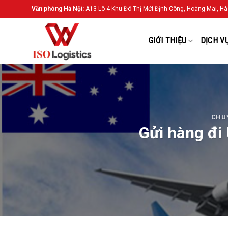
Chuyển
Văn phòng Hà Nội:
A13 Lô 4 Khu Đô Thị Mới Định Công, Hoàng Mai, Hà
đến
nội
GIỚI THIỆU
DỊCH V
dung
CHUY
Gửi hàng đi 