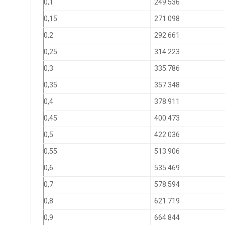
0,1
249.536
0,15
271.098
0,2
292.661
0,25
314.223
0,3
335.786
0,35
357.348
0,4
378.911
0,45
400.473
0,5
422.036
0,55
513.906
0,6
535.469
0,7
578.594
0,8
621.719
0,9
664.844