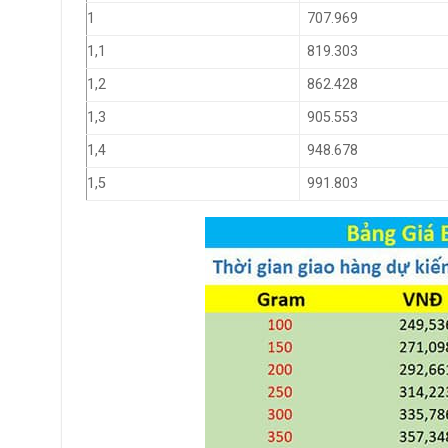
1
707.969
1,1
819.303
1,2
862.428
1,3
905.553
1,4
948.678
1,5
991.803