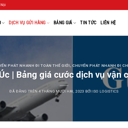
 Nội
Ụ
DỊCH VỤ GỬI HÀNG
BẢNG GIÁ
TIN TỨC
LIÊN HỆ
ỂN PHÁT NHANH ĐI TOÀN THẾ GIỚI
,
CHUYỂN PHÁT NHANH ĐI CH
Úc | Bảng giá cước dịch vụ vận 
ĐÃ ĐĂNG TRÊN
4 THÁNG MƯỜI HAI, 2023
BỞI
ISO LOGISTICS