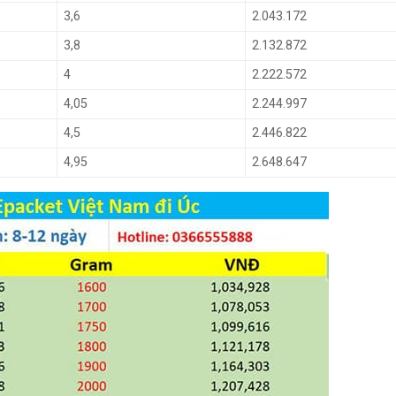
3,6
2.043.172
3,8
2.132.872
4
2.222.572
4,05
2.244.997
4,5
2.446.822
4,95
2.648.647