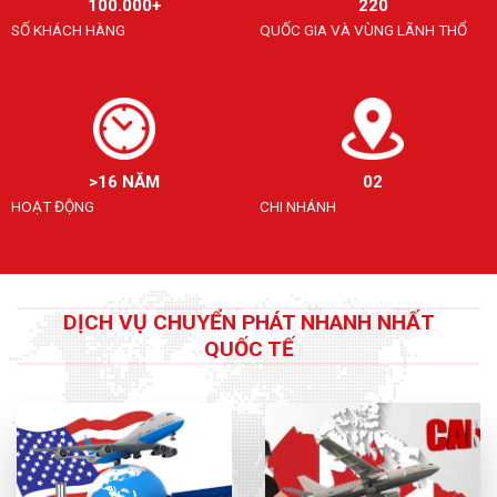
100.000+
220
SỐ KHÁCH HÀNG
QUỐC GIA VÀ VÙNG LÃNH THỔ
>16 NĂM
02
HOẠT ĐỘNG
CHI NHÁNH
DỊCH VỤ CHUYỂN PHÁT NHANH NHẤT
QUỐC TẾ