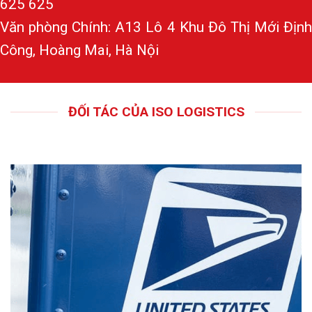
625 625
Văn phòng Chính: A13 Lô 4 Khu Đô Thị Mới Định
Công, Hoàng Mai, Hà Nội
ĐỐI TÁC CỦA ISO LOGISTICS