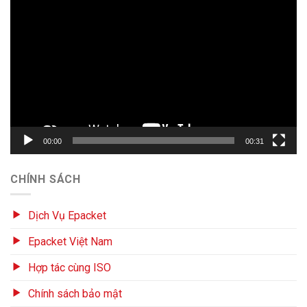
Trình
chơi
Video
00:00
00:31
CHÍNH SÁCH
Dịch Vụ Epacket
Epacket Việt Nam
Hợp tác cùng ISO
Chính sách bảo mật