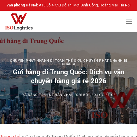
Chuyển
Văn phòng Hà Nội:
A13 Lô 4 Khu Đô Thị Mới Định Công, Hoàng Mai, Hà Nội
đến
nội
dung
CHUYỂN PHÁT NHANH ĐI TOÀN THẾ GIỚI
,
CHUYỂN PHÁT NHANH ĐI
CHÂU Á
Gửi hàng đi Trung Quốc: Dịch vụ vận
chuyển hàng giá rẻ 2026
ĐÃ ĐĂNG TRÊN
5 THÁNG HAI, 2026
BỞI
ISO LOGISTICS
Trang chủ
»
Gửi hàng đi Trung Quốc: Dịch vụ vận chuyển hàng gi