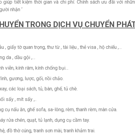
giúp tiết kiệm thời gian và chi phí. Chính sách ưu đãi với nhữn
gười nhận ‘
HUYỂN TRONG DỊCH VỤ CHUYỂN PHÁ
giấy tờ quan trọng, thư từ , tài liệu , thẻ visa , hộ chiếu ,…
 da , dầu gội ,…
nh viễn, kính râm, kính chống bụi…
đình, gương, lược, gối, nồi chảo.
y, các loại sách, tủ, bàn, ghế, tủ chè.
 sấy , mít sấy ,..
g cụ nấu ăn, ghế sofa, sa-lông, rèm, thanh rèm, màn cửa.
máy rửa chén, quạt, tủ lạnh, dụng cụ cầm tay.
ệ, đồ thờ cúng, tranh sơn mài, tranh khảm trai.