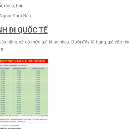
i, radio, bàn…
c Ngoài Đảm Bảo ….
H ĐI QUỐC TẾ
 cân nặng sẽ có mức giá khác nhau. Dưới đây là bảng giá cập nh
cs