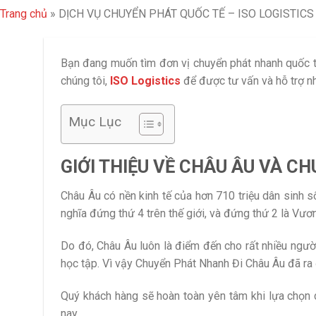
Trang chủ
»
DỊCH VỤ CHUYỂN PHÁT QUỐC TẾ – ISO LOGISTICS
Bạn đang muốn tìm đơn vị chuyển phát nhanh quốc tế
chúng tôi,
ISO Logistics
để được tư vấn và hỗ trợ n
Mục Lục
GIỚI THIỆU VỀ CHÂU ÂU VÀ C
Châu Âu có nền kinh tế của hơn 710 triệu dân sinh 
nghĩa đứng thứ 4 trên thế giới, và đứng thứ 2 là Vươ
Do đó, Châu Âu luôn là điểm đến cho rất nhiều người
học tập. Vì vậy Chuyển Phát Nhanh Đi Châu Âu đã ra 
Quý khách hàng sẽ hoàn toàn yên tâm khi lựa chọn d
nay