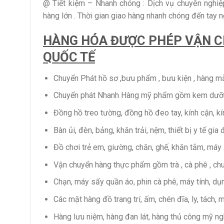
@ Tiết kiệm – Nhanh chóng : Dịch vụ chuyên nghiệp 
hàng lớn . Thời gian giao hàng nhanh chóng đến tay n
HÀNG HÓA ĐƯỢC PHÉP VẬN C
QUỐC TẾ
Chuyển Phát hồ sơ ,bưu phẩm , bưu kiện , hàng mẫu , 
Chuyển phát Nhanh Hàng mỹ phẩm gồm kem dưỡng
Đồng hồ treo tường, đồng hồ đeo tay, kính cận, kí
Bàn ủi, đèn, bảng, khăn trải, nệm, thiết bị y tế gia 
Đồ chơi trẻ em, giường, chăn, ghế, khăn tắm, máy xa
Vận chuyển hàng thực phẩm gồm trà , cà phê , chuối
Chạn, máy sấy quần áo, phin cà phê, máy tính, dụn
Các mặt hàng đồ trang trí, ấm, chén đĩa, ly, tách, 
Hàng lưu niệm, hàng đan lát, hàng thủ công mỹ ngh