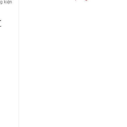
g kiện
T