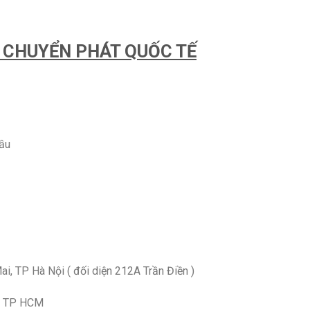
Ụ CHUYỂN PHÁT QUỐC TẾ
cầu
, TP Hà Nội ( đối diện 212A Trần Điền )
1, TP HCM