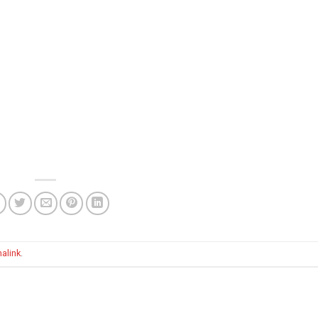
alink
.