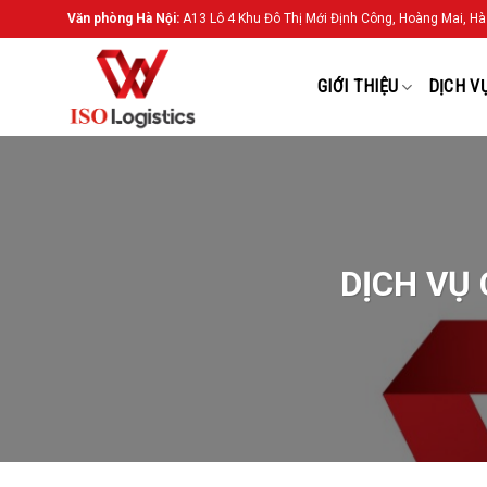
Chuyển
Văn phòng Hà Nội:
A13 Lô 4 Khu Đô Thị Mới Định Công, Hoàng Mai, Hà
đến
nội
GIỚI THIỆU
DỊCH V
dung
DỊCH VỤ 