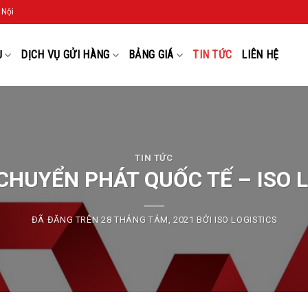
 Nội
Ụ
DỊCH VỤ GỬI HÀNG
BẢNG GIÁ
TIN TỨC
LIÊN HỆ
TIN TỨC
CHUYỂN PHÁT QUỐC TẾ – ISO 
ĐÃ ĐĂNG TRÊN
28 THÁNG TÁM, 2021
BỞI
ISO LOGISTICS