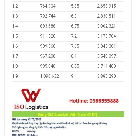
1,2
764.904
5,85
2,658.915
1,3
792.744
6,3
2.830.511
1,4
883.688
6,75
3.002.321
1,5
911.528
7,2
3.173.704
1,6
939.368
7,65
3.345.301
1,7
967.208
8,1
3.540.097
1,8
995.048
8,55
3.711.480
1,9
1.090.632
9
3.883.290