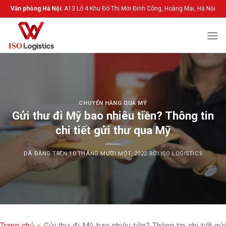
Chuyển
Văn phòng Hà Nội:
A13 Lô 4 Khu Đô Thị Mới Định Công, Hoàng Mai, Hà Nội
đến
nội
dung
CHUYỂN HÀNG QUA MỸ
Gửi thư đi Mỹ bao nhiêu tiền? Thông tin
chi tiết gửi thư qua Mỹ
ĐÃ ĐĂNG TRÊN
10 THÁNG MƯỜI MỘT, 2022
BỞI
ISO LOGISTICS
Trang chủ
»
Gửi thư đi Mỹ bao nhiêu tiền? Thông tin chi tiết gử