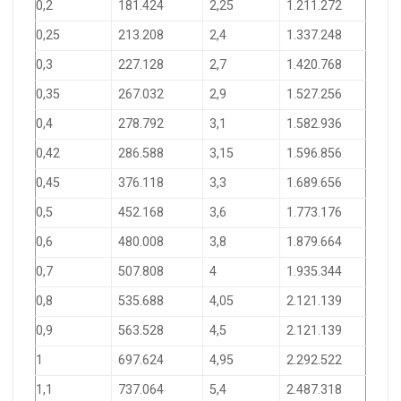
0,2
181.424
2,25
1.211.272
0,25
213.208
2,4
1.337.248
0,3
227.128
2,7
1.420.768
0,35
267.032
2,9
1.527.256
0,4
278.792
3,1
1.582.936
0,42
286.588
3,15
1.596.856
0,45
376.118
3,3
1.689.656
0,5
452.168
3,6
1.773.176
0,6
480.008
3,8
1.879.664
0,7
507.808
4
1.935.344
0,8
535.688
4,05
2.121.139
0,9
563.528
4,5
2.121.139
1
697.624
4,95
2.292.522
1,1
737.064
5,4
2.487.318