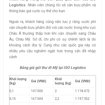
Logistics
. Nhân viên chúng tôi sẽ cân bưu phẩm và
thông báo giá cước cụ thể cho bạn.
Ngoài ra, khách hàng cũng nên lưu ý rằng cước phí
vận chuyển bưu phẩm đối với các nước trong khu vực
Châu Á thường thấp hơn khi vận chuyển sang Châu
Âu, Châu Mỹ. Sở dĩ, chi phí có sự chênh lệch là do
khoảng cách địa lý. Cung như các quốc gia này có
nhiều yêu cầu nghiêm ngặt hơn trong vấn đề nhập
cảnh.
Bảng giá gửi thư đi Mỹ tại ISO Logistics
Khối lượng
Khối
Giá (VNĐ)
Giá (VNĐ)
(kg)
lượng (kg)
0,1
147.000
2
1.118.472
0,15
167.504
2,2
1.197.352