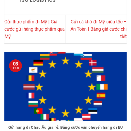
ISO LOGISTICS
Gửi thực phẩm đi Mỹ | Giá
Gửi cá khô đi Mỹ siêu tốc –
cước gửi hàng thực phẩm qua
An Toàn | Bảng giá cước chi
Mỹ
tiết
03
Th8
Gửi hàng đi Châu Âu giá rẻ: Bảng cước vận chuyển hàng đi EU