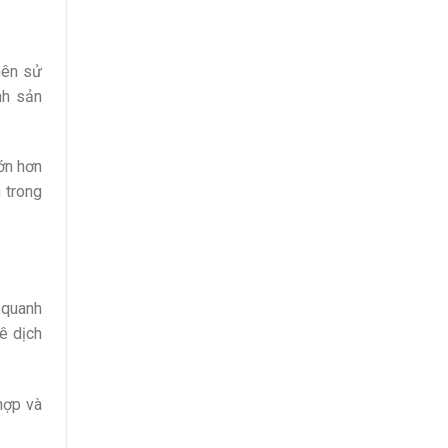
nên sử
nh sản
ớn hơn
 trong
 quanh
ê dịch
hợp và