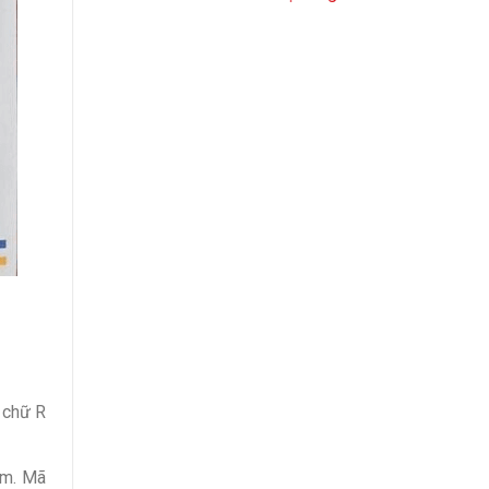
 chữ R
ớm. Mã