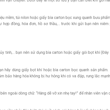
rình vận chuyển. Dưới đây là một số lưu ý bạn cần biết khi gói h
liệu mềm, túi nilon hoặc giấy bìa carton bọc xung quanh bưu phẩm
hư hợp đồng, hóa đơn, hồ sơ thầu,… trước khi gửi bạn nên niêm
ủy tinh,… bạn nên sử dụng bìa carton hoặc giấy gói bọt khí (Đây 
ạn hãy dùng giấy bọt khí hoặc bìa carton bọc quanh sản phẩm. 
đảm bảo hàng hóa không bị hư hỏng khi có va đập, rung lắc mạnh
 bên ngoài dòng chữ: “Hàng dễ vỡ xin nhẹ tay!” để nhân viên vận 