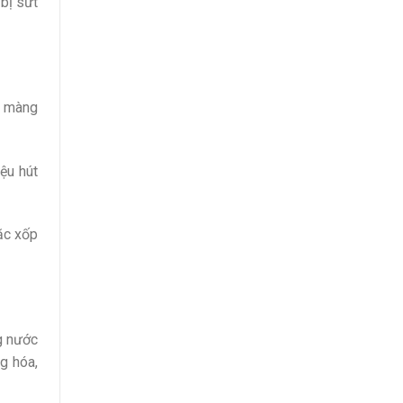
 bị sứt
ng màng
iệu hút
oặc xốp
g nước
g hóa,