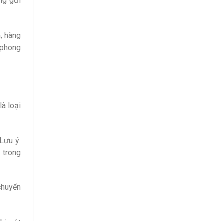
àng gửi
, hàng
 phong
là loại
Lưu ý:
 trong
chuyển