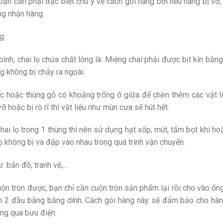
 bạn cần phải đặc biệt chú ý về cách gói hàng bởi nếu hàng bị vỡ,
ng nhận hàng.
ng
bình, chai lọ chứa chất lỏng là: Miệng chai phải được bịt kín bằ
 không bị chảy ra ngoài.
hiếc hoặc thùng gỗ có khoảng trống ở giữa để chèn thêm các vật l
hoặc bị rò rỉ thì vật liệu như mùn cưa sẽ hút hết.
hai lọ trong 1 thùng thì nên sử dụng hạt xốp, mút, tấm bọt khí h
ọ không bị va đập vào nhau trong quá trình vận chuyển.
: bản đồ, tranh vẽ,…
uộn tròn được, bạn chỉ cần cuộn tròn sản phẩm lại rồi cho vào ốn
ín 2 đầu bằng băng dính. Cách gói hàng này sẽ đảm bảo cho hàn
àng qua bưu điện.