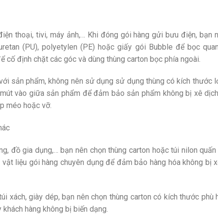
điện thoại, tivi, máy ảnh,… Khi đóng gói hàng gửi bưu điện, bạn 
retan (PU), polyetylen (PE) hoặc giấy gói Bubble để bọc qua
 cố định chặt các góc và dùng thùng carton bọc phía ngoài.
 với sản phẩm, không nên sử dụng sử dụng thùng có kích thước l
ấm mút vào giữa sản phẩm để đảm bảo sản phẩm không bị xê dịch
bóp méo hoặc vỡ.
hác
ng, đồ gia dụng,… bạn nên chọn thùng carton hoặc túi nilon quấn
 vật liệu gói hàng chuyên dụng để đảm bảo hàng hóa không bị x
úi xách, giày dép, bạn nên chọn thùng carton có kích thước phù 
 khách hàng không bị biến dạng.