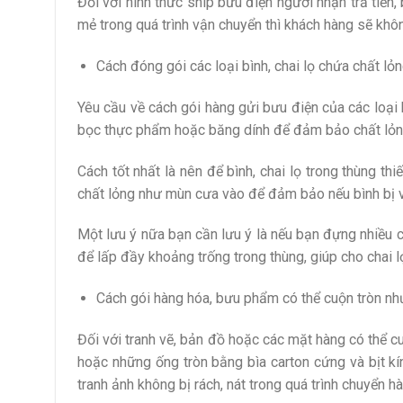
Đối với hình thức ship bưu điện người nhận trả tiền,
mẻ trong quá trình vận chuyển thì khách hàng sẽ khô
Cách đóng gói các loại bình, chai lọ chứa chất lỏ
Yêu cầu về cách gói hàng gửi bưu điện của các loại 
bọc thực phẩm hoặc băng dính để đảm bảo chất lỏng
Cách tốt nhất là nên để bình, chai lọ trong thùng t
chất lỏng như mùn cưa vào để đảm bảo nếu bình bị vỡ 
Một lưu ý nữa bạn cần lưu ý là nếu bạn đựng nhiều c
để lấp đầy khoảng trống trong thùng, giúp cho chai l
Cách gói hàng hóa, bưu phẩm có thể cuộn tròn như
Đối với tranh vẽ, bản đồ hoặc các mặt hàng có thể c
hoặc những ống tròn bằng bìa carton cứng và bịt k
tranh ảnh không bị rách, nát trong quá trình chuyển h