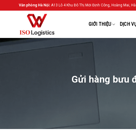
Chuyển
Văn phòng Hà Nội:
A13 Lô 4 Khu Đô Thị Mới Định Công, Hoàng Mai, Hà
đến
nội
GIỚI THIỆU
DỊCH V
dung
Gửi hàng bưu đ