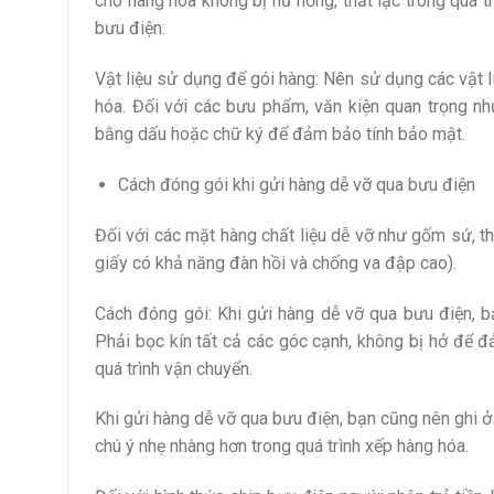
cho hàng hóa không bị hư hỏng, thất lạc trong quá t
bưu điện:
Vật liệu sử dụng để gói hàng: Nên sử dụng các vật 
hóa. Đối với các bưu phẩm, văn kiện quan trọng n
bằng dấu hoặc chữ ký để đảm bảo tính bảo mật.
Cách đóng gói khi gửi hàng dễ vỡ qua bưu điện
Đối với các mặt hàng chất liệu dễ vỡ như gốm sứ, th
giấy có khả năng đàn hồi và chống va đập cao).
Cách đóng gói: Khi gửi hàng dễ vỡ qua bưu điện, b
Phải bọc kín tất cả các góc cạnh, không bị hở để 
quá trình vận chuyển.
Khi gửi hàng dễ vỡ qua bưu điện, bạn cũng nên ghi ở
chú ý nhẹ nhàng hơn trong quá trình xếp hàng hóa.