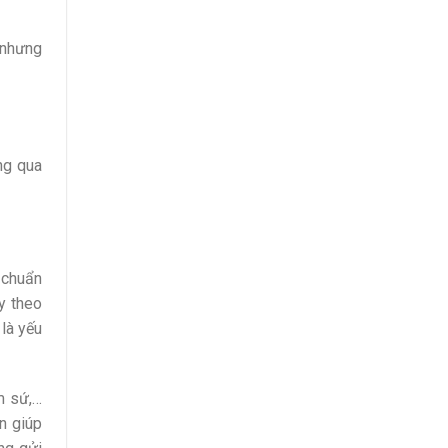
 nhưng
ng qua
à chuẩn
y theo
là yếu
m sứ,…
n giúp