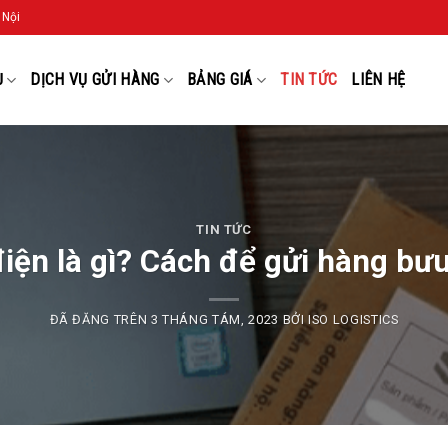
 Nội
Ụ
DỊCH VỤ GỬI HÀNG
BẢNG GIÁ
TIN TỨC
LIÊN HỆ
TIN TỨC
iện là gì? Cách để gửi hàng bư
ĐÃ ĐĂNG TRÊN
3 THÁNG TÁM, 2023
BỞI
ISO LOGISTICS