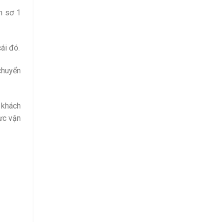
àm sơ 1
ái đó.
 chuyển
 khách
ực vận