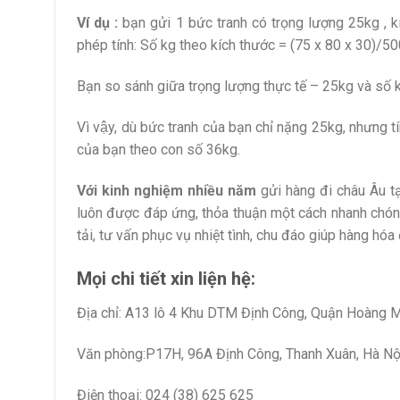
Ví dụ :
bạn gửi 1 bức tranh có trọng lượng 25kg , 
phép tính: Số kg theo kích thước = (75 x 80 x 30)/5
Bạn so sánh giữa trọng lượng thực tế – 25kg và số kg
Vì vậy, dù bức tranh của bạn chỉ nặng 25kg, nhưng tí
của bạn theo con số 36kg.
Với kinh nghiệm nhiều năm
gửi hàng đi châu Âu t
luôn được đáp ứng, thỏa thuận một cách nhanh chóng
tải, tư vấn phục vụ nhiệt tình, chu đáo giúp hàng hóa 
Mọi chi tiết xin liện hệ:
Địa chỉ: A13 lô 4 Khu DTM Định Công, Quận Hoàng M
Văn phòng:P17H, 96A Định Công, Thanh Xuân, Hà Nộ
Điện thoại: 024 (38) 625 625