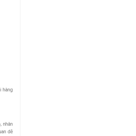
i hàng
, nhân
uan dễ