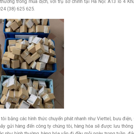
thường trong mùa dịch, với trụ sở chính tại Hà Nội: A13 lô 4 K
024 (38) 625 625.
tôi bằng các hình thức chuyển phát nhanh như Viettel, bưu điện,
hãy gửi hàng đến công ty chúng tôi, hàng hóa sẽ được lưu thông
ệc như bình thường, hàng hóa vẫn đi đều mỗi ngày trong tuần, đ