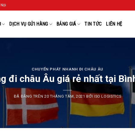
 Nội
Ụ
DỊCH VỤ GỬI HÀNG
BẢNG GIÁ
TIN TỨC
LIÊN HỆ
CHUYỂN PHÁT NHANH ĐI CHÂU ÂU
g đi châu Âu giá rẻ nhất tại Bì
ĐÃ ĐĂNG TRÊN
20 THÁNG TÁM, 2021
BỞI
ISO LOGISTICS