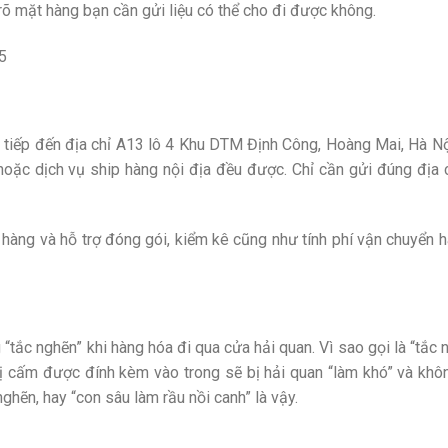
t rõ mặt hàng bạn cần gửi liệu có thể cho đi được không.
5
 tiếp đến địa chỉ A13 lô 4 Khu DTM Định Công, Hoàng Mai, Hà Nộ
 hoặc dịch vụ ship hàng nội địa đều được. Chỉ cần gửi đúng địa c
 hàng và hỗ trợ đóng gói, kiểm kê cũng như tính phí vận chuyển h
“tắc nghẽn” khi hàng hóa đi qua cửa hải quan. Vì sao gọi là “tắc 
ị cấm được đính kèm vào trong sẽ bị hải quan “làm khó” và khô
ghẽn, hay “con sâu làm rầu nồi canh” là vậy.