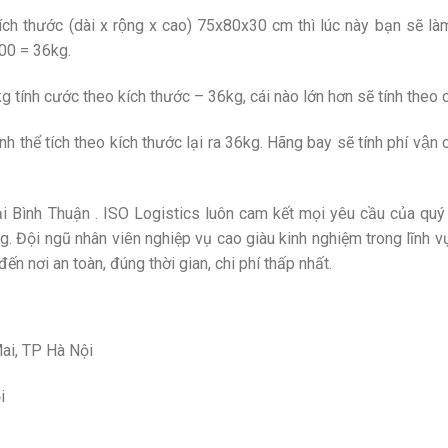
kích thước (dài x rộng x cao) 75x80x30 cm thì lúc này bạn sẽ l
000 = 36kg.
 tính cước theo kích thước – 36kg, cái nào lớn hơn sẽ tính theo c
nh thể tích theo kích thước lại ra 36kg. Hãng bay sẽ tính phí vận
ại Bình Thuận . ISO Logistics luôn cam kết mọi yêu cầu của quý
. Đội ngũ nhân viên nghiệp vụ cao giàu kinh nghiệm trong lĩnh v
đến nơi an toàn, đúng thời gian, chi phí thấp nhất.
ai, TP Hà Nội
i