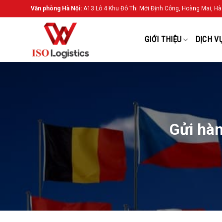
Chuyển
Văn phòng Hà Nội:
A13 Lô 4 Khu Đô Thị Mới Định Công, Hoàng Mai, Hà
đến
nội
GIỚI THIỆU
DỊCH V
dung
Gửi hàn