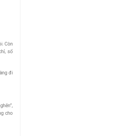
i. Còn
hỉ, số
àng đi
nghẽn”,
ng cho