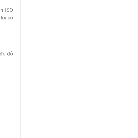
ên ISO
 tôi có
 đo độ