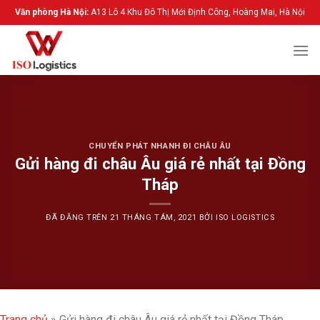
Chuyển
Văn phòng Hà Nội:
A13 Lô 4 Khu Đô Thị Mới Định Công, Hoàng Mai, Hà Nội
đến
nội
dung
CHUYỂN PHÁT NHANH ĐI CHÂU ÂU
Gửi hàng đi châu Âu giá rẻ nhất tại Đồng
Tháp
ĐÃ ĐĂNG TRÊN
21 THÁNG TÁM, 2021
BỞI
ISO LOGISTICS
Trang chủ
»
Gửi hàng đi châu Âu giá rẻ nhất tại Đồng Tháp