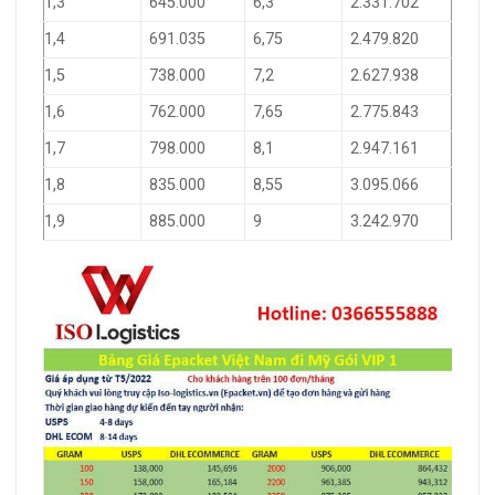
1,3
645.000
6,3
2.331.702
1,4
691.035
6,75
2.479.820
1,5
738.000
7,2
2.627.938
1,6
762.000
7,65
2.775.843
1,7
798.000
8,1
2.947.161
1,8
835.000
8,55
3.095.066
1,9
885.000
9
3.242.970