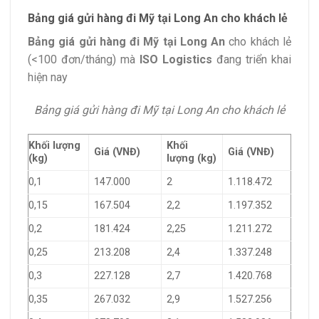
Bảng giá gửi hàng đi Mỹ tại Long An cho khách lẻ
Bảng giá gửi hàng đi Mỹ tại Long An
cho khách lẻ
(<100 đơn/tháng) mà
ISO Logistics
đang triển khai
hiện nay
Bảng giá gửi hàng đi Mỹ tại Long An cho khách lẻ
Khối lượng
Khối
Giá (VNĐ)
Giá (VNĐ)
(kg)
lượng (kg)
0,1
147.000
2
1.118.472
0,15
167.504
2,2
1.197.352
0,2
181.424
2,25
1.211.272
0,25
213.208
2,4
1.337.248
0,3
227.128
2,7
1.420.768
0,35
267.032
2,9
1.527.256