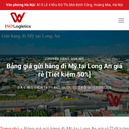
Chuyển
Văn phòng Hà Nội:
A13 Lô 4 Khu Đô Thị Mới Định Công, Hoàng Mai, Hà Nội
đến
nội
dung
CHUYỂN HÀNG QUA MỸ
Bảng giá gửi hàng đi Mỹ tại Long An giá
rẻ [Tiết kiệm 50%]
ĐÃ ĐĂNG TRÊN
14 THÁNG MƯỜI, 2022
BỞI
ISO LOGISTICS
Trang chủ
»
Bảng giá gửi hàng đi Mỹ tại Long An giá rẻ [Tiết kiệm