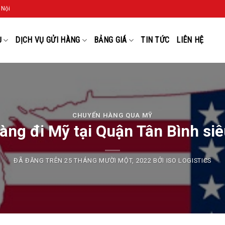
 Nội
Ụ
DỊCH VỤ GỬI HÀNG
BẢNG GIÁ
TIN TỨC
LIÊN HỆ
CHUYỂN HÀNG QUA MỸ
àng đi Mỹ tại Quận Tân Bình siê
ĐÃ ĐĂNG TRÊN
25 THÁNG MƯỜI MỘT, 2022
BỞI
ISO LOGISTICS