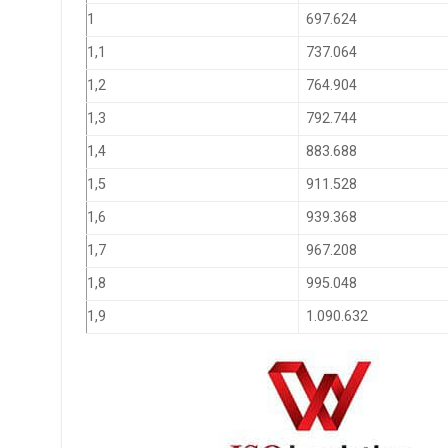
1
697.624
1,1
737.064
1,2
764.904
1,3
792.744
1,4
883.688
1,5
911.528
1,6
939.368
1,7
967.208
1,8
995.048
1,9
1.090.632