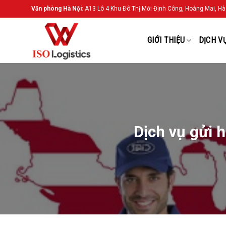
Chuyển
Văn phòng Hà Nội:
A13 Lô 4 Khu Đô Thị Mới Định Công, Hoàng Mai, Hà
đến
nội
GIỚI THIỆU
DỊCH V
dung
Dịch vụ gửi h