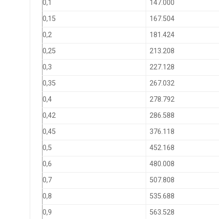
0,1
147.000
0,15
167.504
0,2
181.424
0,25
213.208
0,3
227.128
0,35
267.032
0,4
278.792
0,42
286.588
0,45
376.118
0,5
452.168
0,6
480.008
0,7
507.808
0,8
535.688
0,9
563.528