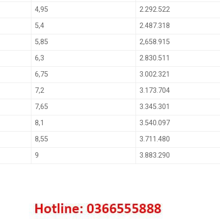
4,95
2.292.522
5,4
2.487.318
5,85
2,658.915
6,3
2.830.511
6,75
3.002.321
7,2
3.173.704
7,65
3.345.301
8,1
3.540.097
8,55
3.711.480
9
3.883.290