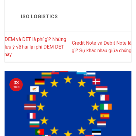
ISO LOGISTICS
DEM và DET là phí gì? Những
Credit Note và Debit Note là
lưu ý về hai lại phí DEM DET
gì? Sự khác nhau giữa chúng
này
03
Th8