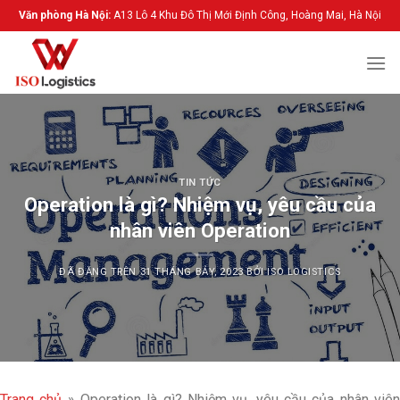
Chuyển
Văn phòng Hà Nội:
A13 Lô 4 Khu Đô Thị Mới Định Công, Hoàng Mai, Hà Nội
đến
nội
dung
TIN TỨC
Operation là gì? Nhiệm vụ, yêu cầu của
nhân viên Operation
ĐÃ ĐĂNG TRÊN
31 THÁNG BẢY, 2023
BỞI
ISO LOGISTICS
Trang chủ
»
Operation là gì? Nhiệm vụ, yêu cầu của nhân viê