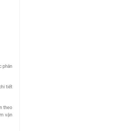
c phân
hi tiết
n theo
ầm vận