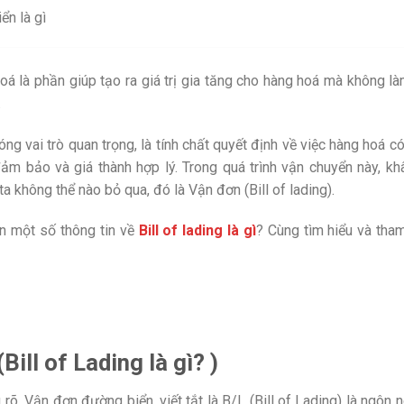
ển là gì
á là phần giúp tạo ra giá trị gia tăng cho hàng hoá mà không là
.
ng vai trò quan trọng, là tính chất quyết định về việc hàng hoá 
ảm bảo và giá thành hợp lý. Trong quá trình vận chuyển này, kh
 không thể nào bỏ qua, đó là Vận đơn (Bill of lading).
n một số thông tin về
Bill of lading là gì
? Cùng tìm hiểu và tha
ill of Lading là gì? )
u rõ. Vận đơn đường biển, viết tắt là B/L (Bill of Lading) là ngôn 