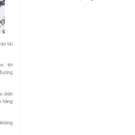
vận tải
n… thì
 đường
i diện
n hàng
 không