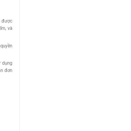
ã được
ểm, và
 quyền
ử dụng
ận đơn