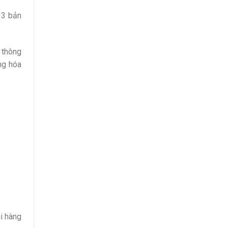
 3 bản
 thông
ng hóa
i hàng