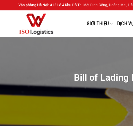
Chuyển
Văn phòng Hà Nội:
A13 Lô 4 Khu Đô Thị Mới Định Công, Hoàng Mai, Hà
đến
nội
GIỚI THIỆU
DỊCH V
dung
Bill of Lading