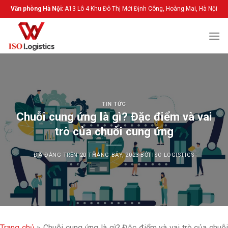
Chuyển
Văn phòng Hà Nội:
A13 Lô 4 Khu Đô Thị Mới Định Công, Hoàng Mai, Hà Nội
đến
nội
dung
TIN TỨC
Chuỗi cung ứng là gì? Đặc điểm và vai
trò của chuỗi cung ứng
ĐÃ ĐĂNG TRÊN
20 THÁNG BẢY, 2023
BỞI
ISO LOGISTICS
Trang chủ
»
Chuỗi cung ứng là gì? Đặc điểm và vai trò của chuỗ