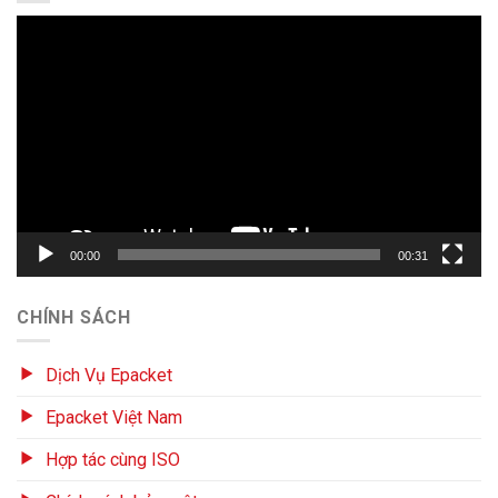
Trình
chơi
Video
00:00
00:31
CHÍNH SÁCH
Dịch Vụ Epacket
Epacket Việt Nam
Hợp tác cùng ISO