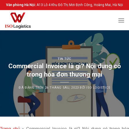
Chuyển
Văn phòng Hà Nội:
A13 Lô 4 Khu Đô Thị Mới Định Công, Hoàng Mai, Hà Nội
đến
nội
dung
TIN TỨC
Commercial Invoice là gì? Nội dung có
trong hóa đơn thương mại
ĐÃ ĐĂNG TRÊN
26 THÁNG SÁU, 2023
BỞI
ISO LOGISTICS
Trang chủ
»
Commercial Invoice là gì? Nội dung có trong hó