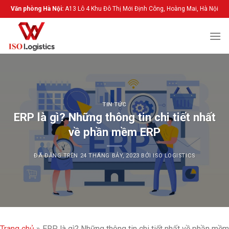
Chuyển
Văn phòng Hà Nội:
A13 Lô 4 Khu Đô Thị Mới Định Công, Hoàng Mai, Hà Nội
đến
nội
dung
TIN TỨC
ERP là gì? Những thông tin chi tiết nhất
về phần mềm ERP
ĐÃ ĐĂNG TRÊN
24 THÁNG BẢY, 2023
BỞI
ISO LOGISTICS
Trang chủ
»
ERP là gì? Những thông tin chi tiết nhất về phần mềm