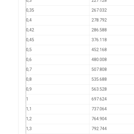
0,3
227.128
0,35
267.032
0,4
278.792
0,42
286.588
0,45
376.118
0,5
452.168
0,6
480.008
0,7
507.808
0,8
535.688
0,9
563.528
1
697.624
1,1
737.064
1,2
764.904
1,3
792.744