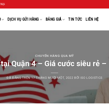
 Nội
Ụ
DỊCH VỤ GỬI HÀNG
BẢNG GIÁ
TIN TỨC
LIÊN HỆ
CHUYỂN HÀNG QUA MỸ
tại Quận 4 – Giá cước siêu rẻ –
ĐÃ ĐĂNG TRÊN
17 THÁNG MƯỜI MỘT, 2022
BỞI
ISO LOGISTICS