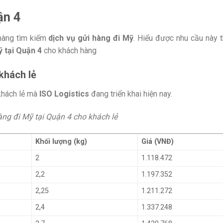
ận 4
 hàng tìm kiếm
dịch vụ gửi hàng đi Mỹ
. Hiểu được nhu cầu này t
ỹ tại Quận 4
cho khách hàng
khách lẻ
khách lẻ mà
ISO Logistics
đang triển khai hiện nay.
àng đi Mỹ tại Quận 4 cho khách lẻ
Khối lượng (kg)
Giá (VNĐ)
2
1.118.472
2,2
1.197.352
2,25
1.211.272
2,4
1.337.248