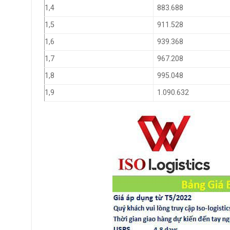
1,4
883.688
1,5
911.528
1,6
939.368
1,7
967.208
1,8
995.048
1,9
1.090.632