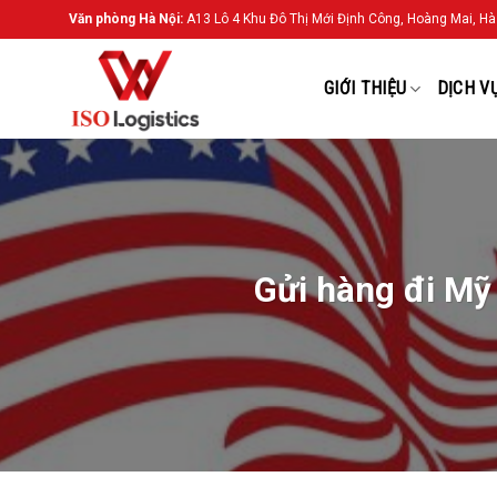
Chuyển
Văn phòng Hà Nội:
A13 Lô 4 Khu Đô Thị Mới Định Công, Hoàng Mai, Hà
đến
nội
GIỚI THIỆU
DỊCH V
dung
Gửi hàng đi Mỹ 