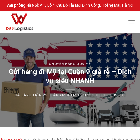
Chuyển
Văn phòng Hà Nội:
A13 Lô 4 Khu Đô Thị Mới Định Công, Hoàng Mai, Hà Nội
đến
nội
dung
CHUYỂN HÀNG QUA MỸ
Gửi hàng đi Mỹ tại Quận 9 giá rẻ – Dịch
vụ siêu NHANH
ĐÃ ĐĂNG TRÊN
25 THÁNG MƯỜI MỘT, 2022
BỞI
ISO LOGISTICS
Trang chủ
»
Gửi hàng đi Mỹ tại Quận 9 giá rẻ – Dịch vụ siê