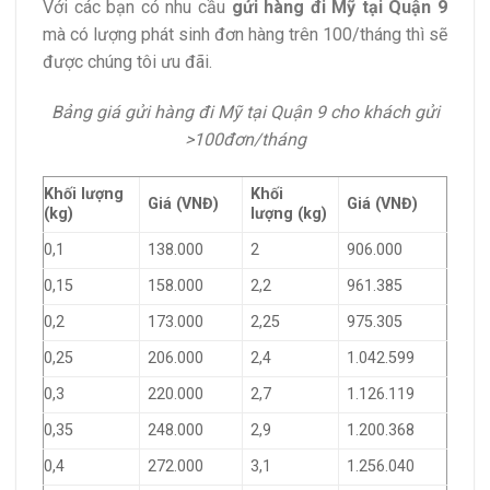
Với các bạn có nhu cầu
gửi hàng đi Mỹ tại Quận 9
mà có lượng phát sinh đơn hàng trên 100/tháng thì sẽ
được chúng tôi ưu đãi.
Bảng giá gửi hàng đi Mỹ tại Quận 9 cho khách gửi
>100đơn/tháng
Khối lượng
Khối
Giá (VNĐ)
Giá (VNĐ)
(kg)
lượng (kg)
0,1
138.000
2
906.000
0,15
158.000
2,2
961.385
0,2
173.000
2,25
975.305
0,25
206.000
2,4
1.042.599
0,3
220.000
2,7
1.126.119
0,35
248.000
2,9
1.200.368
0,4
272.000
3,1
1.256.040