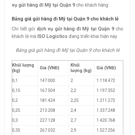
vụ gửi hàng đi Mỹ tại Quận 9
cho khách hàng
Bảng giá gửi hàng đi Mỹ tại Quận 9 cho khách lẻ
Chi tiết gói
dịch vụ gửi hàng đi Mỹ tại Quận 9
cho
khách lẻ mà
ISO Logistics
đang triển khai hiện nay.
Bảng giá gửi hàng đi Mỹ tại Quận 9 cho khách lẻ
Khối lượng
Khối
Giá (VNĐ)
Giá (VNĐ)
(kg)
lượng (kg)
0,1
147.000
2
1.118.472
0,15
167.504
2,2
1.197.352
0,2
181.424
2,25
1.211.272
0,25
213.208
2,4
1.337.248
0,3
227.128
2,7
1.420.768
0,35
267.032
2,9
1.527.256