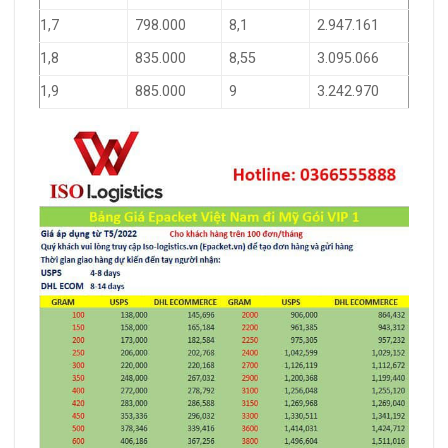
1,7
798.000
8,1
2.947.161
1,8
835.000
8,55
3.095.066
1,9
885.000
9
3.242.970