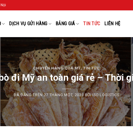
 Nội
Ụ
DỊCH VỤ GỬI HÀNG
BẢNG GIÁ
TIN TỨC
LIÊN HỆ
CHUYỂN HÀNG QUA MỸ
,
TIN TỨC
 bò đi Mỹ an toàn giá rẻ – Thời 
ĐÃ ĐĂNG TRÊN
27 THÁNG MỘT, 2023
BỞI
ISO LOGISTICS