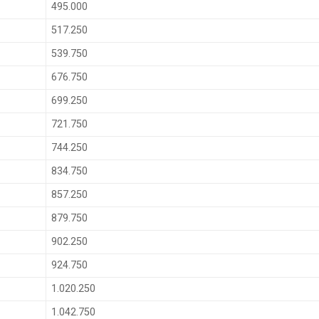
495.000
517.250
539.750
676.750
699.250
721.750
744.250
834.750
857.250
879.750
902.250
924.750
1.020.250
1.042.750