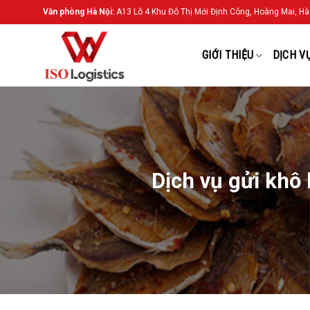
Chuyển
Văn phòng Hà Nội:
A13 Lô 4 Khu Đô Thị Mới Định Công, Hoàng Mai, Hà
đến
nội
GIỚI THIỆU
DỊCH V
dung
Dịch vụ gửi khô