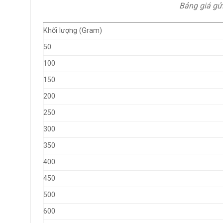
Bảng giá gửi
Khối lượng (Gram)
50
100
150
200
250
300
350
400
450
500
600