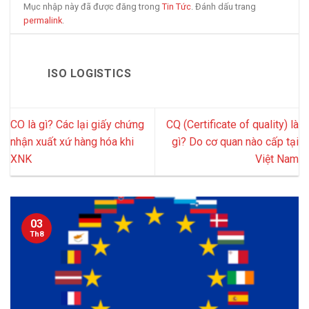
Mục nhập này đã được đăng trong
Tin Tức
. Đánh dấu trang
permalink
.
ISO LOGISTICS
CO là gì? Các lại giấy chứng
CQ (Certificate of quality) là
nhận xuất xứ hàng hóa khi
gì? Do cơ quan nào cấp tại
XNK
Việt Nam
03
Th8