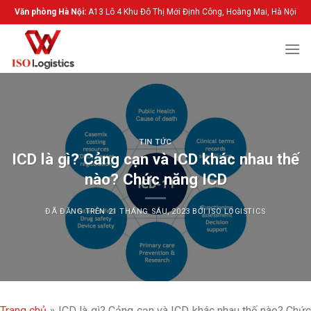
Chuyển
Văn phòng Hà Nội:
A13 Lô 4 Khu Đô Thị Mới Định Công, Hoàng Mai, Hà Nội
đến
nội
dung
TIN TỨC
ICD là gì? Cảng cạn và ICD khác nhau thế
nào? Chức năng ICD
ĐÃ ĐĂNG TRÊN
21 THÁNG SÁU, 2023
BỞI
ISO LOGISTICS
Trang chủ
»
ICD là gì? Cảng cạn và ICD khác nhau thế nào? Chứ