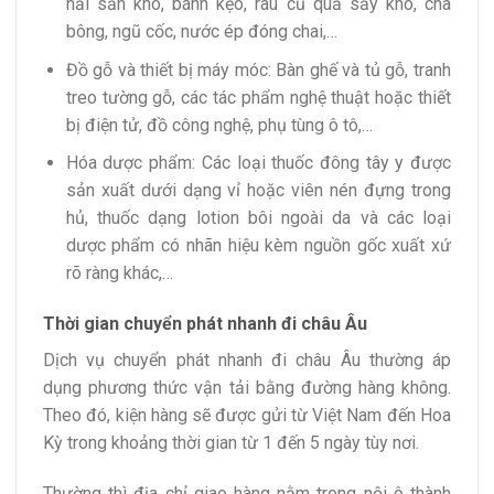
hải sản khô, bánh kẹo, rau củ quả sấy khô, chà
bông, ngũ cốc, nước ép đóng chai,…
Đồ gỗ và thiết bị máy móc: Bàn ghế và tủ gỗ, tranh
treo tường gỗ, các tác phẩm nghệ thuật hoặc thiết
bị điện tử, đồ công nghệ, phụ tùng ô tô,…
Hóa dược phẩm: Các loại thuốc đông tây y được
sản xuất dưới dạng vỉ hoặc viên nén đựng trong
hủ, thuốc dạng lotion bôi ngoài da và các loại
dược phẩm có nhãn hiệu kèm nguồn gốc xuất xứ
rõ ràng khác,…
Thời gian chuyển phát nhanh đi châu Âu
Dịch vụ chuyển phát nhanh đi châu Âu thường áp
dụng phương thức vận tải bằng đường hàng không.
Theo đó, kiện hàng sẽ được gửi từ Việt Nam đến Hoa
Kỳ trong khoảng thời gian từ 1 đến 5 ngày tùy nơi.
Thường thì địa chỉ giao hàng nằm trong nội ô thành