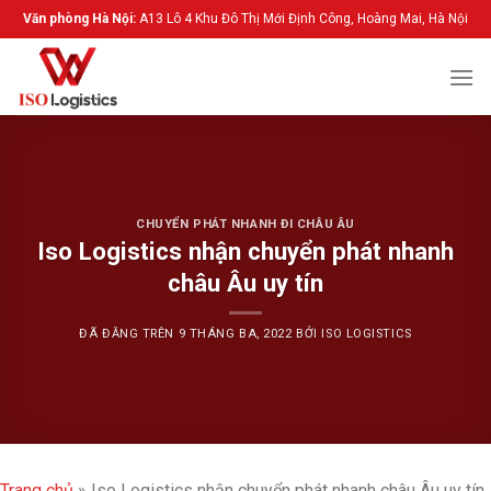
Chuyển
Văn phòng Hà Nội:
A13 Lô 4 Khu Đô Thị Mới Định Công, Hoàng Mai, Hà Nội
đến
nội
dung
CHUYỂN PHÁT NHANH ĐI CHÂU ÂU
Iso Logistics nhận chuyển phát nhanh
châu Âu uy tín
ĐÃ ĐĂNG TRÊN
9 THÁNG BA, 2022
BỞI
ISO LOGISTICS
Trang chủ
»
Iso Logistics nhận chuyển phát nhanh châu Âu uy tín