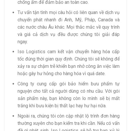
chống ẩm để đảm bảo an toàn cao.
Tư vấn tận tình mọi câu hỏi có liên quan về dịch vụ
chuyển phát nhanh đi Anh, Mỹ, Pháp, Canada và
các nước châu Âu khác. Mọi thắc mắc về quy trình
và giá cả dịch vụ đều được chúng tôi giải đáp
ngay.
Iso Logistics cam kết vận chuyển hàng hóa cấp
tốc đúng thời gian quy định. Chúng tôi sẽ không để
xảy ra sự chậm trễ khiến bạn nhở công ăn việc làm
hoặc gây hư hỏng cho hàng hóa vì quá date.
Công ty cung cấp gói bảo hiểm bưu phẩm tự
nguyện cho tất cả người dùng có nhu cầu. Với gói
sản phẩm này, bạn không còn lo mình sẽ bị mất
trắng khi bưu kiện bị thất lạc hay hư hại nữa.
Ngoài ra, chúng tôi còn cập nhật lộ trình đơn hàng
thường xuyên cho bạn kiểm tra khi cần. Nếu có vấn
đề gì phát sinh, Iso Logistics sẽ hỗ trợ bạn xử lý