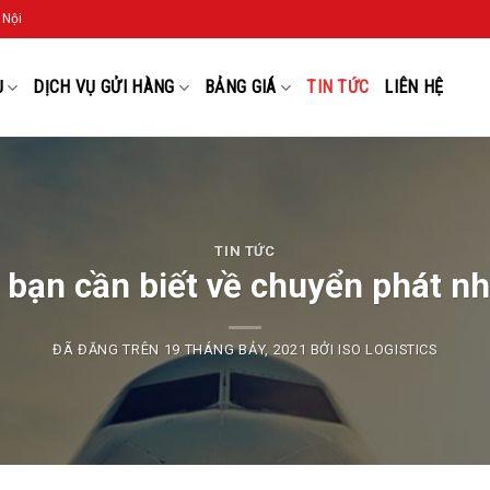
 Nội
Ụ
DỊCH VỤ GỬI HÀNG
BẢNG GIÁ
TIN TỨC
LIÊN HỆ
TIN TỨC
bạn cần biết về chuyển phát n
ĐÃ ĐĂNG TRÊN
19 THÁNG BẢY, 2021
BỞI
ISO LOGISTICS