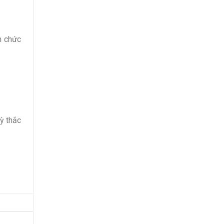
n chức
ỳ thắc