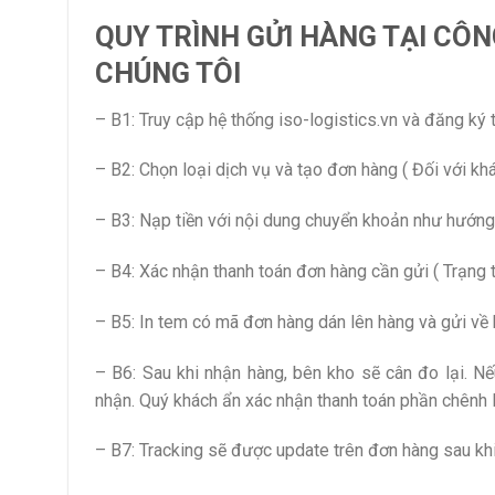
QUY TRÌNH GỬI HÀNG TẠI CÔ
CHÚNG TÔI
– B1: Truy cập hệ thống iso-logistics.vn và đăng ký 
– B2: Chọn loại dịch vụ và tạo đơn hàng ( Đối với khá
– B3: Nạp tiền với nội dung chuyển khoản như hướng
– B4: Xác nhận thanh toán đơn hàng cần gửi ( Trạng t
– B5: In tem có mã đơn hàng dán lên hàng và gửi về 
– B6: Sau khi nhận hàng, bên kho sẽ cân đo lại. Nếu
nhận. Quý khách ẩn xác nhận thanh toán phần chênh l
– B7: Tracking sẽ được update trên đơn hàng sau kh