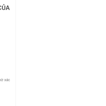
CỦA
hờ xác