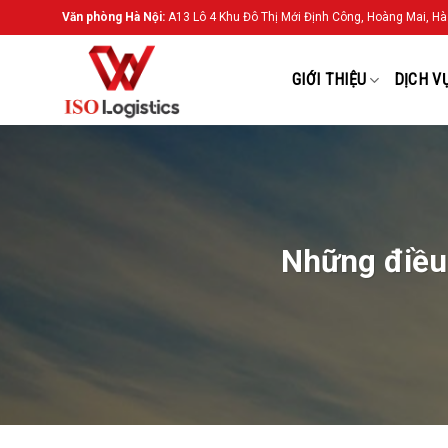
Chuyển
Văn phòng Hà Nội:
A13 Lô 4 Khu Đô Thị Mới Định Công, Hoàng Mai, Hà
đến
nội
GIỚI THIỆU
DỊCH V
dung
Những điều 