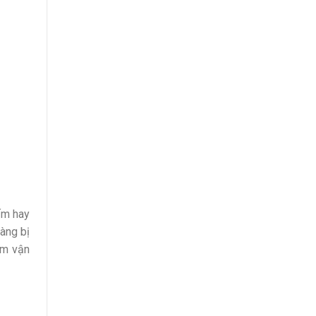
ấm hay
àng bị
ấm vận