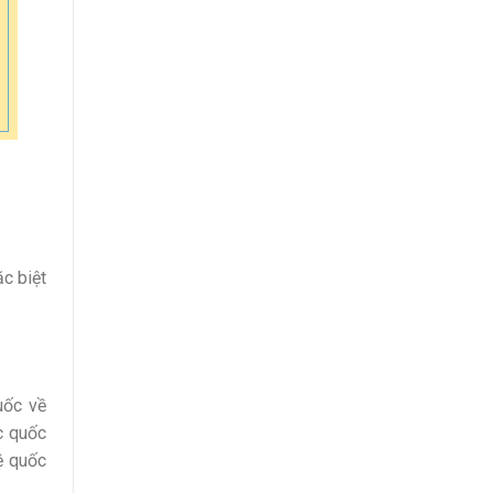
c biệt
uốc về
c quốc
ệ quốc