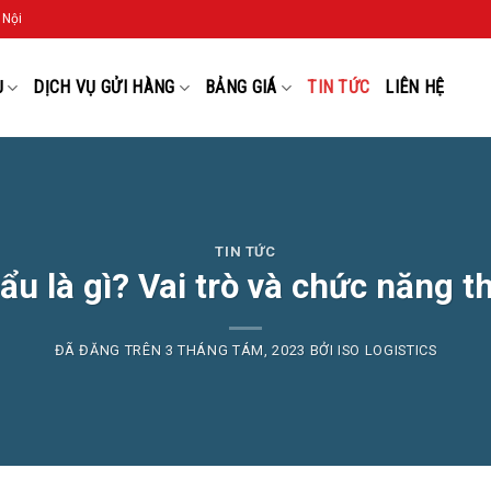
 Nội
Ụ
DỊCH VỤ GỬI HÀNG
BẢNG GIÁ
TIN TỨC
LIÊN HỆ
TIN TỨC
u là gì? Vai trò và chức năng 
ĐÃ ĐĂNG TRÊN
3 THÁNG TÁM, 2023
BỞI
ISO LOGISTICS