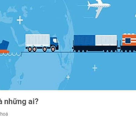
à những ai?
 hoá