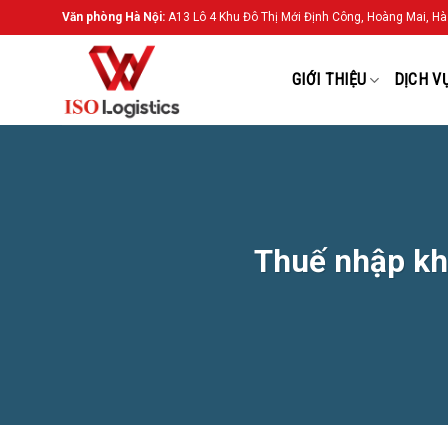
Chuyển
Văn phòng Hà Nội:
A13 Lô 4 Khu Đô Thị Mới Định Công, Hoàng Mai, Hà
đến
nội
GIỚI THIỆU
DỊCH V
dung
Thuế nhập khẩ