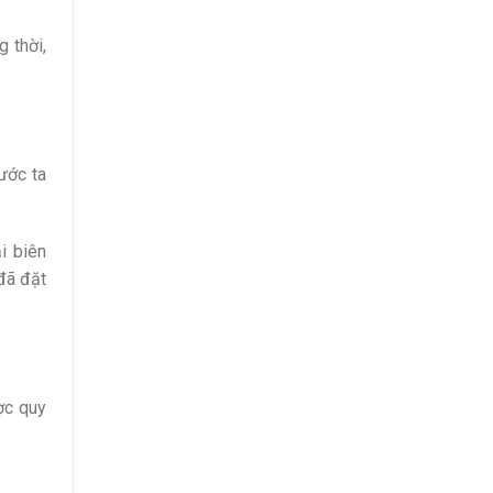
 thời,
ước ta
i biên
đã đặt
ợc quy