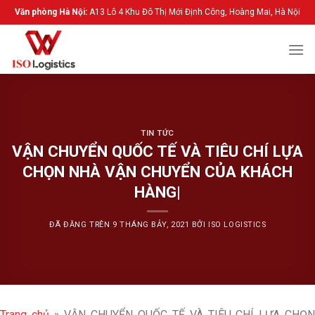
Chuyển
Văn phòng Hà Nội:
A13 Lô 4 Khu Đô Thị Mới Định Công, Hoàng Mai, Hà Nội
đến
nội
dung
TIN TỨC
VẬN CHUYỂN QUỐC TẾ VÀ TIÊU CHÍ LỰA
CHỌN NHÀ VẬN CHUYỂN CỦA KHÁCH
HÀNG|
ĐÃ ĐĂNG TRÊN
9 THÁNG BẢY, 2021
BỞI
ISO LOGISTICS
Trang chủ
»
VẬN CHUYỂN QUỐC TẾ VÀ TIÊU CHÍ LỰA CHỌ