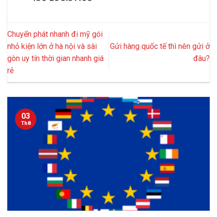
Chuyển phát nhanh đi mỹ gói
nhỏ kiện lớn ở hà nội và sài
Gửi hàng quốc tế thì nên gửi ở
gòn uy tín thời gian nhanh giá
đâu?
rẻ
03
Th8