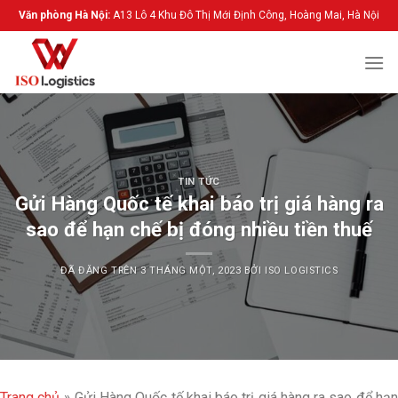
Chuyển
Văn phòng Hà Nội:
A13 Lô 4 Khu Đô Thị Mới Định Công, Hoàng Mai, Hà Nội
đến
nội
dung
TIN TỨC
Gửi Hàng Quốc tế khai báo trị giá hàng ra
sao để hạn chế bị đóng nhiều tiền thuế
ĐÃ ĐĂNG TRÊN
3 THÁNG MỘT, 2023
BỞI
ISO LOGISTICS
Trang chủ
»
Gửi Hàng Quốc tế khai báo trị giá hàng ra sao để hạ