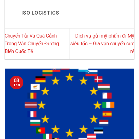
ISO LOGISTICS
Chuyển Tải Và Quá Cảnh
Dịch vụ gửi mỹ phẩm đi Mỹ
Trong Vận Chuyển Đường
siêu tốc – Giá vận chuyển cực
Biển Quốc Tế
rẻ
03
Th8